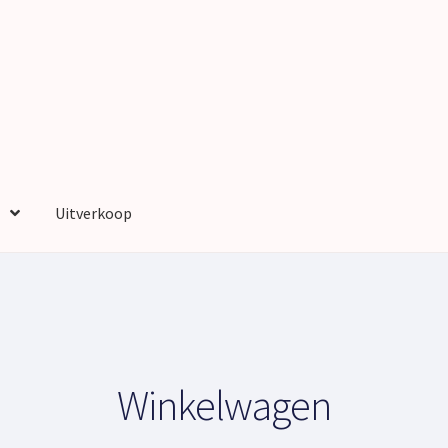
Uitverkoop
nt
Privacy Policy
Sample Page
Shop
Shop
Wensenlijst
Winkelmand
Winkelwagen