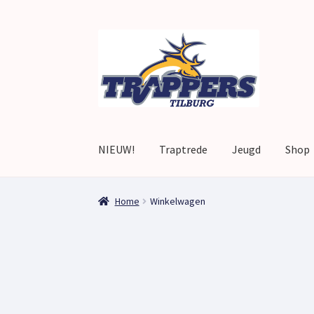
Skip
Skip
to
to
navigation
content
NIEUW!
Traptrede
Jeugd
Shop
Home
Afrekenen
Afrekenen
home
Mijn accou
Home
Winkelwagen
Winkelwagen